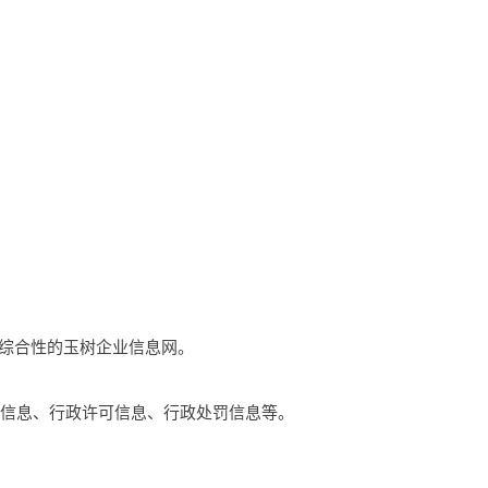
务的综合性的玉树企业信息网。
础信息、行政许可信息、行政处罚信息等。