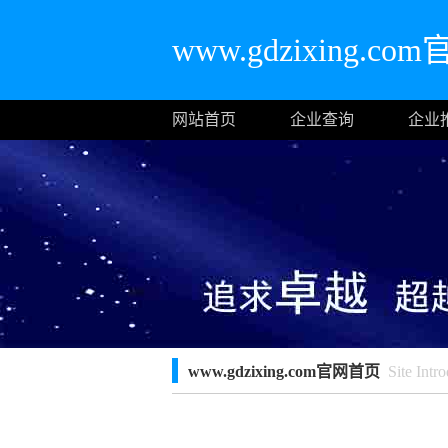
www.gdzixing.c
网站首页
企业查询
企业
www.gdzixing.com官网首页
Site Intro