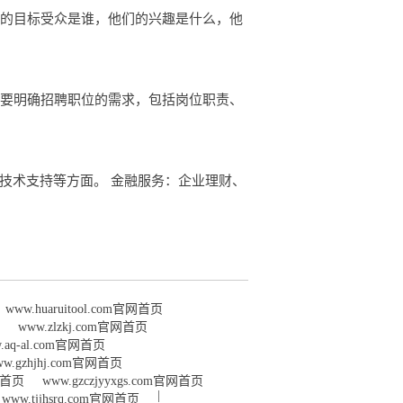
你的目标受众是谁，他们的兴趣是什么，他
，要明确招聘职位的需求，包括岗位职责、
技术支持等方面。 金融服务：企业理财、
www.huaruitool.com官网首页
www.zlzkj.com官网首页
.aq-al.com官网首页
ww.gzhjhj.com官网首页
官网首页
www.gzczjyyxgs.com官网首页
|
www.tjjhsrq.com官网首页